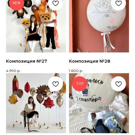
NEW
Как продлить полет
Контакты
Политика конфиденциальности
© 2023 Лавка шаров
Разработка сайта
Композиция №27
Композиция №28
4 990
р.
1 600
р.
TOP