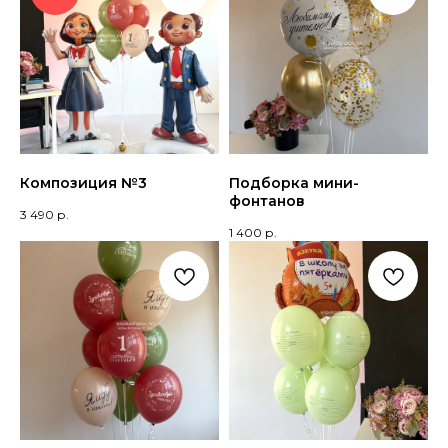
Композиция №3
Подборка мини-
фонтанов
3 490
р.
1 400
р.