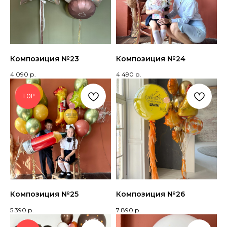
+7 905 866 37 67
Композиция №23
Композиция №24
4 090
р.
4 490
р.
Доставка 24/7 Нижний Новгород, Бор.
Прием заказов 9-19:00
TOP
По любым вопросам или для
заказа свяжитесь с нами по
телефону или в соцсетях
МЕНЮ
Каталог
Композиция №25
Композиция №26
О нас
5 390
р.
7 890
р.
Клиентам
Скидки