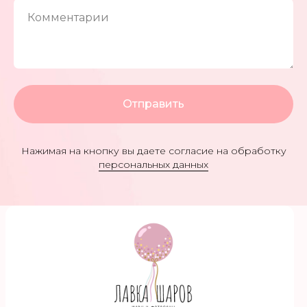
Комментарии
МЕНЮ
Каталог
О нас
Отправить
Клиентам
Скидки
Как продлить полет
Нажимая на кнопку вы даете согласие на обработку
персональных данных
Контакты
Политика конфиденциальности
© 2023 Лавка шаров
Разработка сайта