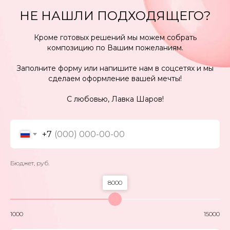
НЕ НАШЛИ ПОДХОДЯЩЕГО?
Кроме готовых решений мы можем собрать
композицию по Вашим пожеланиям.
Заполните форму или напишите нам в соцсетях и мы
сделаем оформление вашей мечты!
КОНТАКТЫ
С любовью, Лавка Шаров!
+7 905 866 37 67
+7
Бюджет, руб.
Доставка 24/7 Нижний Новгород, Бор.
8000
Прием заказов 9-19:00
По любым вопросам или для
заказа свяжитесь с нами по
1000
15000
телефону или в соцсетях