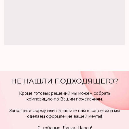
+7 905 866 37 67
Доставка 24/7 Нижний Новгород, Бор.
Прием заказов 9-19:00
По любым вопросам или для
заказа свяжитесь с нами по
телефону или в соцсетях
НЕ НАШЛИ ПОДХОДЯЩЕГО?
МЕНЮ
Кроме готовых решений мы можем собрать
Каталог
композицию по Вашим пожеланиям.
О нас
Заполните форму или напишите нам в соцсетях и мы
Клиентам
сделаем оформление вашей мечты!
Скидки
С любовью, Лавка Шаров!