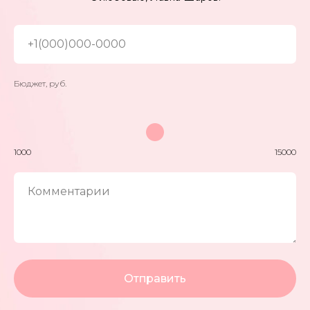
Как продлить полет
Контакты
+1(000)000-0000
Политика конфиденциальности
Бюджет, руб.
© 2023 Лавка шаров
Разработка сайта
1000
15000
Комментарии
Отправить