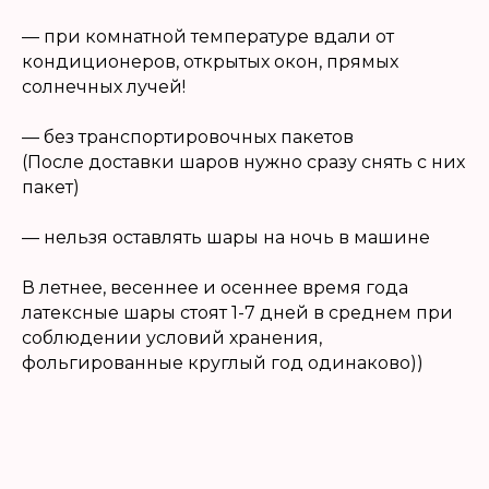
Доставка 24/7 Нижний Новгород, Бор.
Прием заказов 9-19:00
— при комнатной температуре вдали от
кондиционеров, открытых окон, прямых
По любым вопросам или для
солнечных лучей!
заказа свяжитесь с нами по
телефону или в соцсетях
— без транспортировочных пакетов
(После доставки шаров нужно сразу снять с них
МЕНЮ
пакет)
Каталог
— нельзя оставлять шары на ночь в машине
О нас
В летнее, весеннее и осеннее время года
Клиентам
латексные шары стоят 1-7 дней в среднем при
Скидки
соблюдении условий хранения,
Как продлить полет
фольгированные круглый год одинаково))
Контакты
Политика конфиденциальности
© 2023 Лавка шаров
Разработка сайта