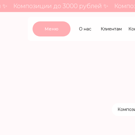
✨
Композиции до 3000 рублей ✨
Компози
Меню
О нас
Клиентам
Ко
Композ