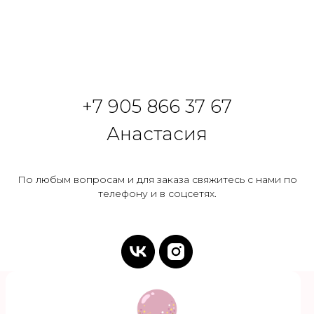
Доставка 24/7 Нижний Новгород, Бор.
Прием заказов 9-19:00
По любым вопросам или для
+7 905 866 37 67
заказа свяжитесь с нами по
телефону или в соцсетях
Анастасия
МЕНЮ
По любым вопросам и для заказа свяжитесь с нами по
телефону и в соцсетях.
Каталог
О нас
Клиентам
Скидки
Как продлить полет
Контакты