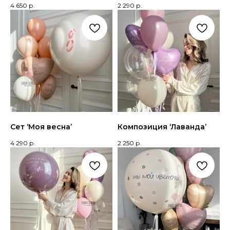
4 650
р.
2 290
р.
Сет ‘Моя весна’
Композиция ‘Лаванда’
4 290
р.
2 250
р.