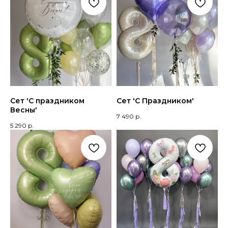
КОНТАКТЫ
+7 905 866 37 67
Сет 'С праздником
Сет 'С Праздником'
Весны'
7 490
р.
5 290
р.
Доставка 24/7 Нижний Новгород, Бор.
Прием заказов 9-19:00
По любым вопросам или для
заказа свяжитесь с нами по
телефону или в соцсетях
МЕНЮ