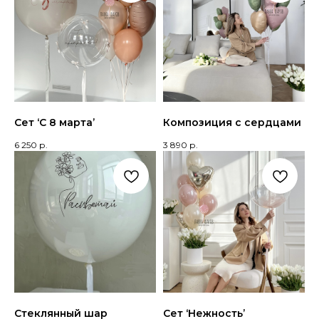
Сет ‘С 8 марта’
Композиция с сердцами
6 250
р.
3 890
р.
Стеклянный шар
Сет ‘Нежность’