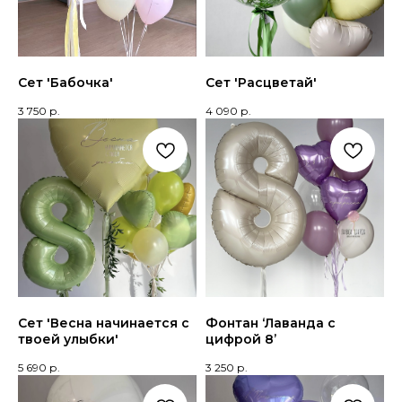
Сет 'Бабочка'
Сет 'Расцветай'
3 750
р.
4 090
р.
Сет 'Весна начинается с
Фонтан ‘Лаванда с
твоей улыбки'
цифрой 8’
5 690
р.
3 250
р.