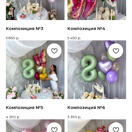
Композиция №3
Композиция №4
5 850
р.
5 450
р.
Композиция №5
Композиция №6
4 290
р.
3 390
р.