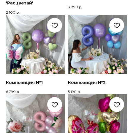
'Расцветай'
3 890
р.
2 100
р.
Композиция №1
Композиция №2
6 790
р.
5 190
р.