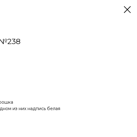
№238
крошка
одном из них надпись белая