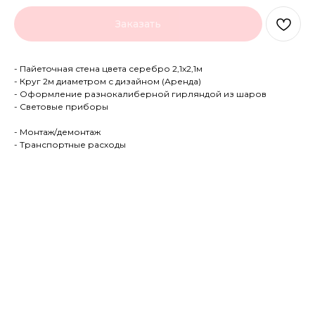
Заказать
- Пайеточная стена цвета серебро 2,1х2,1м
- Круг 2м диаметром с дизайном (Аренда)
- Оформление разнокалиберной гирляндой из шаров
- Световые приборы
- Монтаж/демонтаж
- Транспортные расходы