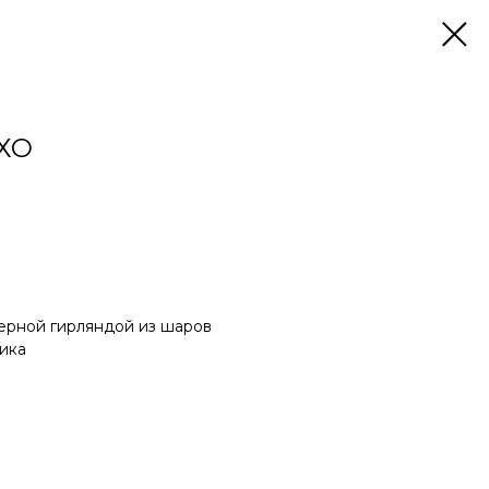
ХО
ерной гирляндой из шаров
тика