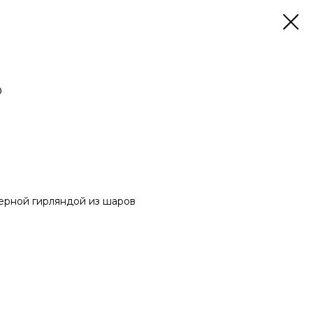
О
ь
ерной гирляндой из шаров