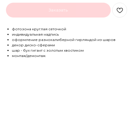
Заказать
фотозона круглая сеточкой
индивидуальная надпись
оформление разнокалиберной гирляндой из шаров
декор диско-сферами
шар - бух гигант с золотым хвостиком
монтаж/демонтаж