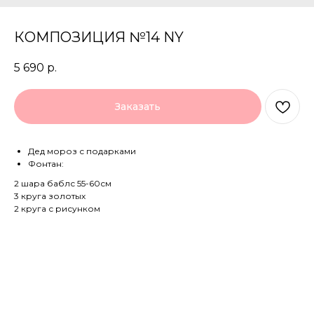
КОМПОЗИЦИЯ №14 NY
5 690
р.
Заказать
Дед мороз с подарками
Фонтан:
2 шара баблс 55-60см
3 круга золотых
2 круга с рисунком