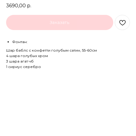
3690,00
р.
Заказать
Фонтан:
Шар баблс с конфетти голубым сатин, 55-60см
4 шара голубых хром
3 шара агат чб
1 сириус серебро