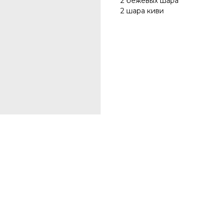
2 бежевых шара
2 шара киви