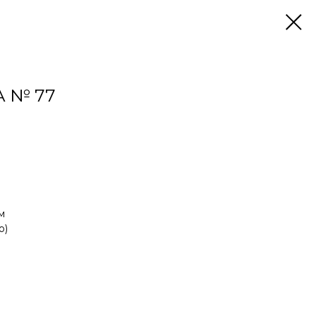
 № 77
м
o)