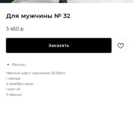
Для мужчины № 32
3 450
р.
Заказать
Фонтан:
Чёрный шар с надписью, 55-60см
1 звезда
2 серебро хром
1 агат чб
3 чёрных