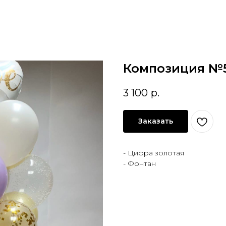
Композиция №
3 100
р.
Заказать
- Цифра золотая
- Фонтан