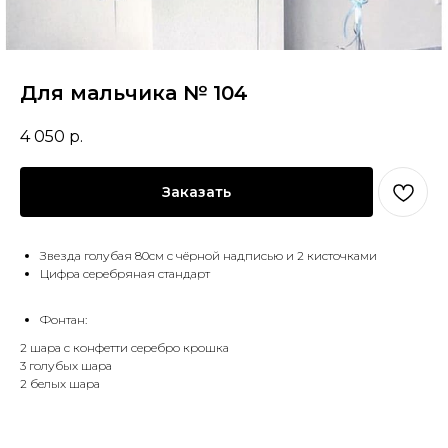
Для мальчика № 104
4 050
р.
Заказать
Звезда голубая 80см с чёрной надписью и 2 кисточками
Цифра серебряная стандарт
Фонтан:
2 шара с конфетти серебро крошка
3 голубых шара
2 белых шара