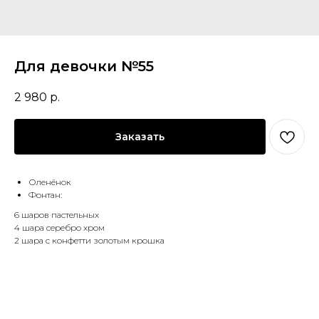
Для девочки №55
2 980
р.
Заказать
Оленёнок
Фонтан:
6 шаров пастельных
4 шара серебро хром
2 шара с конфетти золотым крошка