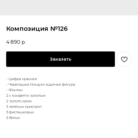
Композиция №126
4 890
р.
Заказать
- Цифра красная
- Черепашка Ниндзя ходячая фигура
- Фонтан:
2 с конфетти золотым
2 золото хром
3 зелёных кристалл
3 фисташковых
3 белых