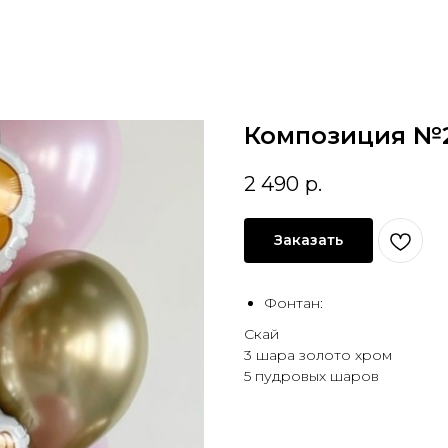
Композиция №
2 490
р.
Заказать
Фонтан:
Скай
3 шара золото хром
5 пудровых шаров