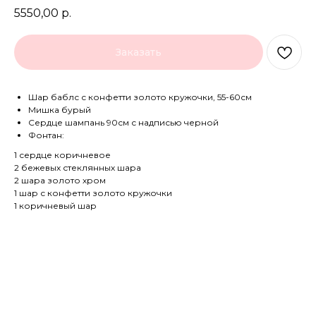
5550,00
р.
Заказать
Шар баблс с конфетти золото кружочки, 55-60см
Мишка бурый
Сердце шампань 90см с надписью черной
Фонтан:
1 сердце коричневое
2 бежевых стеклянных шара
2 шара золото хром
1 шар с конфетти золото кружочки
1 коричневый шар