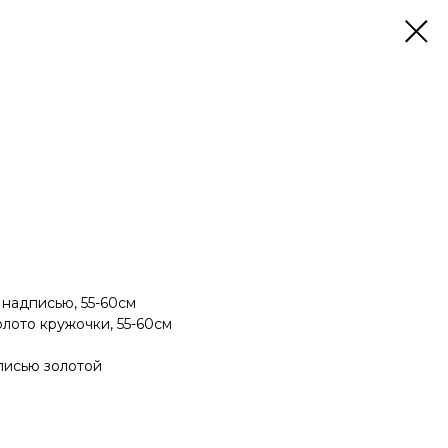
надписью, 55-60см
лото кружочки, 55-60см
писью золотой