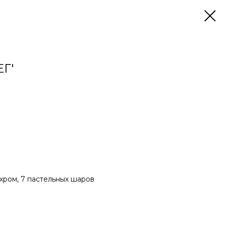
Г'
ю
хром, 7 пастельных шаров