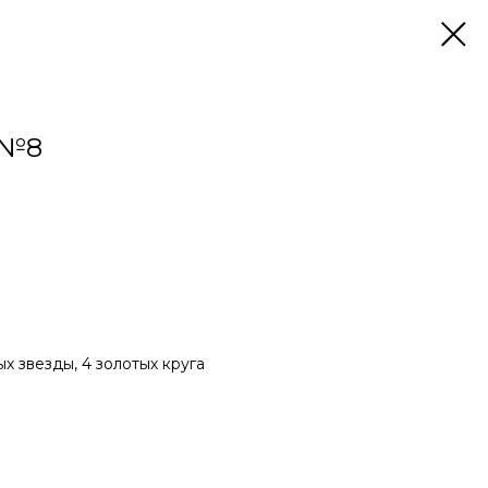
 №8
х звезды, 4 золотых круга