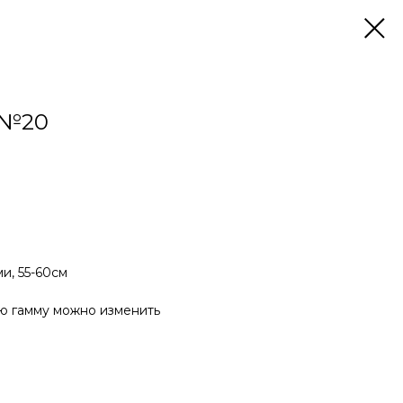
№20
и, 55-60см
ую гамму можно изменить